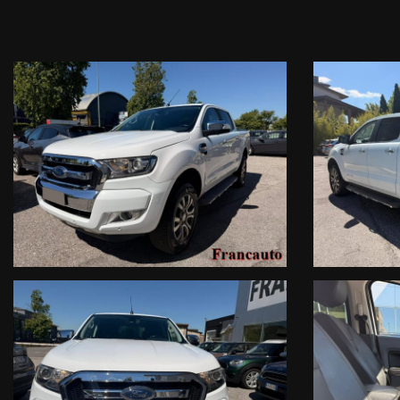
Motore: 2.2 Turbo Diesel 160 CV (ottimo bilanciamento tr
Cambio: Automatico a 6 rapporti per una guida fluida su 
Trazione: Integrale 4WD inseribile
Chilometraggio: 165.000 km (cronologia tagliandi disponi
Allestimento Speciale Limited:
Esterni: Pedane laterali robuste (per un accesso facilitato e pro
Carico: Cassone equipaggiato con tapparella avvolgibile, i
Interni Premium: Sedili in pelle totale con regolazione ele
Tecnologia: Sistema di navigazione, Telecamera posteriore
Comfort: Climatizzatore automatico bi-zona, Cruise Contr