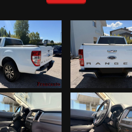
a prestazioni e costi)
ogni terreno
bile)
tezione della carrozzeria), cerchi in lega e barre al tetto.
deale per mettere in sicurezza l'attrezzatura e proteggere il cari
ttrica e riscaldabili, cuciture a contrasto
, Bluetooth, Vivavoce e sensori di parcheggio completi.
ol e sensori luce/pioggia.