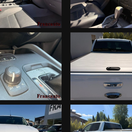
isogno di un mezzo versatile. La presenza della tapparella copri-ca
 di vendita: € 17.500 + IVAContattaci per informazioni, visione o
ffriamo finanziamenti su misura. (Francauto srl declina ogni res