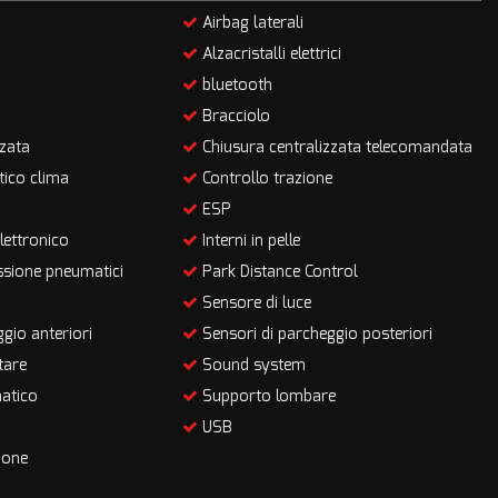
Airbag laterali
Alzacristalli elettrici
bluetooth
Bracciolo
zata
Chiusura centralizzata telecomandata
ico clima
Controllo trazione
ESP
lettronico
Interni in pelle
sione pneumatici
Park Distance Control
Sensore di luce
gio anteriori
Sensori di parcheggio posteriori
tare
Sound system
atico
Supporto lombare
USB
ione