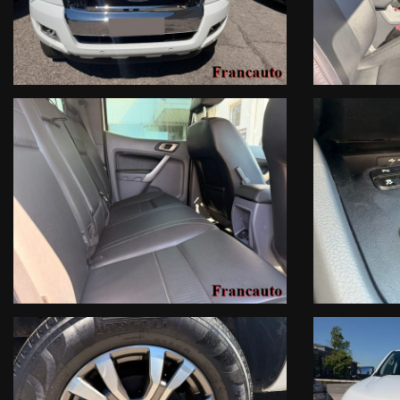
Perché sceglierlo? Il Ranger è la scelta definitiva per chi ha b
necessità di installare ulteriori accessori after-market.Prezzo
Calcinato (BS)
Telefono: 030 9637067
Cellulare:
* 348 2291598 (Cristiano Bresciani)Valutiamo permute e o
rappresentano in alcun modo un impegno contrattuale).