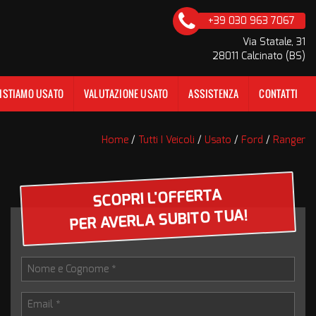
+39 030 963 7067
Via Statale, 31
28011 Calcinato (BS)
ISTIAMO USATO
VALUTAZIONE USATO
ASSISTENZA
CONTATTI
Home
/
Tutti I Veicoli
/
Usato
/
Ford
/
Ranger
SCOPRI L'OFFERTA
PER AVERLA SUBITO TUA!