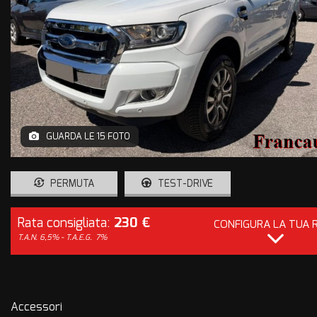
GUARDA LE 15 FOTO
PERMUTA
TEST-DRIVE
Rata consigliata:
230 €
CONFIGURA LA TUA 
T.A.N. 6,5% - T.A.E.G.
7%
Accessori