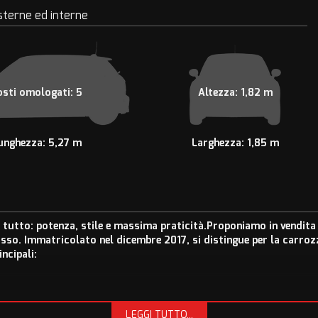
sterne ed interne
osti omologati: 5
Altezza: 1,82 m
unghezza: 5,27 m
Larghezza: 1,85 m
tutto: potenza, stile e massima praticità.Proponiamo in vendita 
usso. Immatricolato nel dicembre 2017, si distingue per la carro
ncipali:
ali aziendali e professionisti)
LEGGI TUTTO...