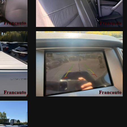
ssone e delle pedane laterali lo rende già pronto all'uso, senza
 prova su strada:
Sede: Francauto srl, via SS11 31, 25011
ponsabilità per eventuali involontarie incongruenze, che non