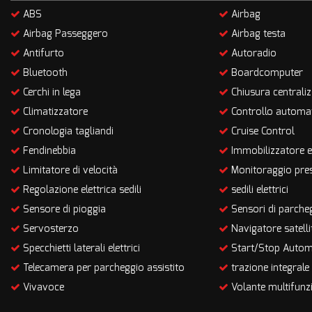
ABS
Airbag
Airbag Passeggero
Airbag testa
Antifurto
Autoradio
Bluetooth
Boardcomputer
Cerchi in lega
Chiusura centraliz
Climatizzatore
Controllo automat
Cronologia tagliandi
Cruise Control
Fendinebbia
Immobilizzatore e
Limitatore di velocità
Monitoraggio pres
Regolazione elettrica sedili
sedili elettrici
Sensore di pioggia
Sensori di parcheg
Servosterzo
Navigatore satelli
Specchietti laterali elettrici
Start/Stop Autom
Telecamera per parcheggio assistito
trazione integrale
Vivavoce
Volante multifunz