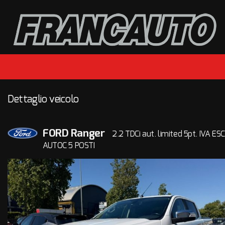
HOME
LISTA VEICOLI
ACQUISTIAMO USATO
Dettaglio veicolo
VALUTAZIONE USATO
FORD Ranger
ASSISTENZA
2.2 TDCi aut. limited 5pt. IVA ESC
AUTOC 5 POSTI
CONTATTI