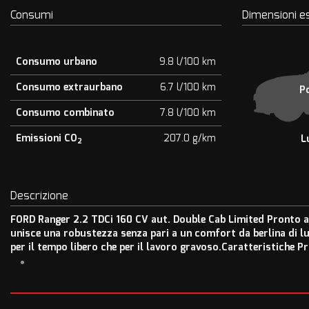
Consumi
Dimensioni e
Consumo urbano
9.8 l/100 km
Consumo extraurbano
6.7 l/100 km
P
Consumo combinato
7.8 l/100 km
Emissioni CO
207.0 g/km
L
2
Descrizione
FORD Ranger 2.2 TDCi 160 CV aut. Double Cab Limited Pronto a 
unisce una robustezza senza pari a un comfort da berlina di l
per il tempo libero che per il lavoro gravoso.Caratteristiche Pri
Omologazione: AUTOCARRO 5 POSTI (Ideale per agevolazioni fisc
Immatricolazione: 12/2017