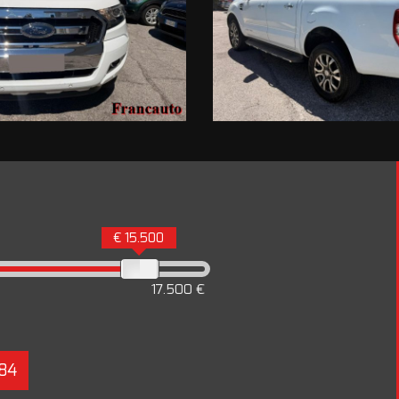
€ 15.500
17.500 €
84