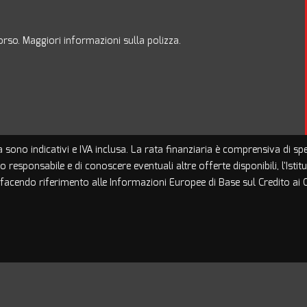
borso. Maggiori informazioni sulla polizza.
a sono indicativi e IVA inclusa. La rata finanziaria è comprensiva di s
do responsabile e di conoscere eventuali altre offerte disponibili, l'Isti
i, facendo riferimento alle Informazioni Europee di Base sul Credito a