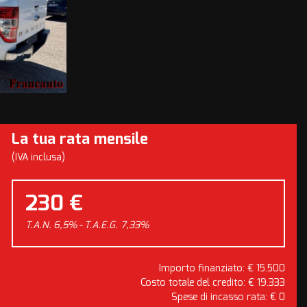
La tua rata mensile
(IVA inclusa)
230 €
T.A.N. 6,5% - T.A.E.G.
7,33
%
Importo finanziato: €
15.500
Costo totale del credito: €
19.333
Spese di incasso rata: €
0