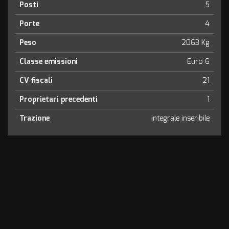
Posti
5
Porte
4
Peso
2063 Kg
Classe emissioni
Euro 6
CV fiscali
21
Proprietari precedenti
1
Trazione
integrale inseribile