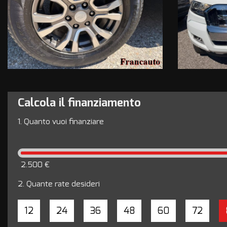
Calcola il finanziamento
1.
Quanto vuoi finanziare
2.500 €
2.
Quante rate desideri
12
24
36
48
60
72