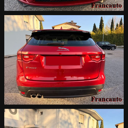
DOVE TROVARCI E CONTATTI
Vieni a scoprire il fascino di
questa Jaguar nel nostro showroom di Calcinato. Cristiano e il
team di Francauto srl sono pronti a offrirti una consulenza
personalizzata.
Contatto Diretto:
348 2291598 –
Cristiano
Ufficio:
030 9637067
Sede:
Francauto srl – Calcinato (BS), via SS11 n. 31
Francauto srl declina ogni responsabilità per eventuali
involontarie incongruenze, che non rappresentano in alcun
modo un impegno contrattuale