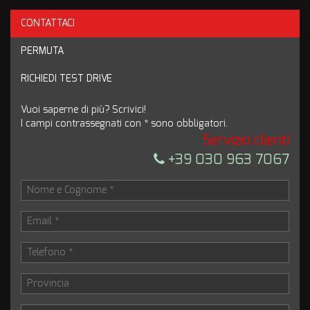
CONTATTACI
Ho letto e accetto
l'informativa privacy
*
PERMUTA
Acconsento al trattamento dei miei dati per finalità di
marketing
RICHIEDI TEST DRIVE
Invia la tua richiesta
Vuoi saperne di più? Scrivici!
I campi contrassegnati con * sono obbligatori.
Servizio clienti
+39 030 963 7067