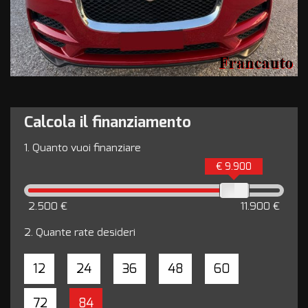
Calcola il finanziamento
1.
Quanto vuoi finanziare
€ 9.900
2.500 €
11.900 €
2.
Quante rate desideri
12
24
36
48
60
72
84