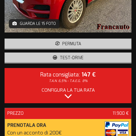
GUARDA LE 15 FOTO
PERMUTA
TEST-DRIVE
Rata consigliata:
147 €
T.A.N. 6,5% - T.A.E.G.
8%
CONFIGURA LA TUA RATA
PREZZO
11.900 €
PRENOTALA ORA
Con un acconto di 200€