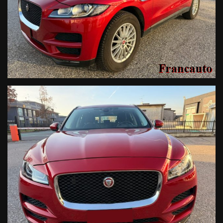
Highlights & Allestimento Portfolio:
Una dotazione completa
per un'esperienza di viaggio di classe superiore:
Lusso a Bordo:
Interni in
pelle pregiata
, sedili a
regolazione elettrica e finiture di alta qualità.
Tecnologia & Infotainment:
Navigatore Touch screen,
integrazione
Apple CarPlay & Android Auto
, Bluetooth e
Sound System.
Sicurezza Avanzata:
Frenata d'emergenza assistita,
controllo elettronico della corsia e riconoscimento dei segnali
stradali.
Manovre Assistite:
Telecamera posteriore, sensori di
parcheggio anteriori e posteriori.
Stile e Visibilità:
Fari allo
Xenon
, cerchi in lega, sensore
di luce e pioggia.
Comfort:
Climatizzatore automatico bizona, Cruise
Control, portellone posteriore elettrico e specchietti elettrici.