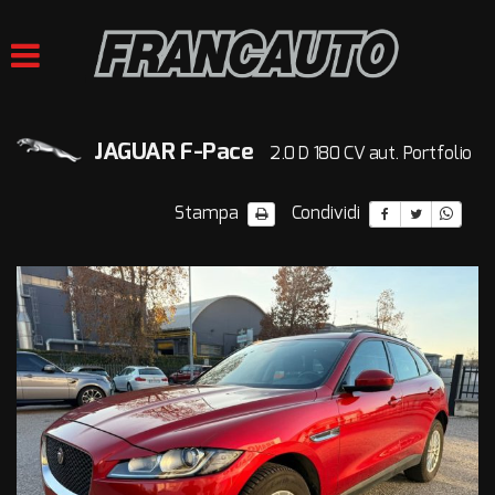
HOME
LISTA VEICOLI
JAGUAR F-Pace
2.0 D 180 CV aut. Portfolio
ACQUISTIAMO USATO
Stampa
Condividi
VALUTAZIONE USATO
ASSISTENZA
CONTATTI