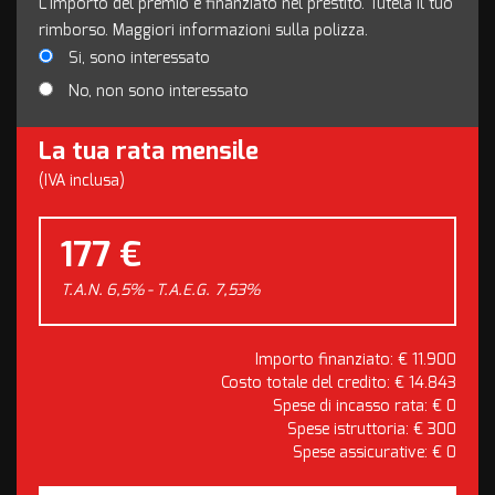
L'importo del premio è finanziato nel prestito. Tutela il tuo
rimborso. Maggiori informazioni sulla polizza.
Si, sono interessato
No, non sono interessato
La tua rata mensile
(IVA inclusa)
177 €
T.A.N. 6,5% - T.A.E.G.
7,53
%
Importo finanziato: €
11.900
Costo totale del credito: €
14.843
Spese di incasso rata: €
0
Spese istruttoria: €
300
Spese assicurative: €
0