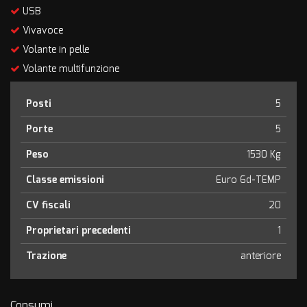
USB
Vivavoce
Volante in pelle
Volante multifunzione
Posti
5
Porte
5
Peso
1530 Kg
Classe emissioni
Euro 6d-TEMP
CV fiscali
20
Proprietari precedenti
1
Trazione
anteriore
Consumi