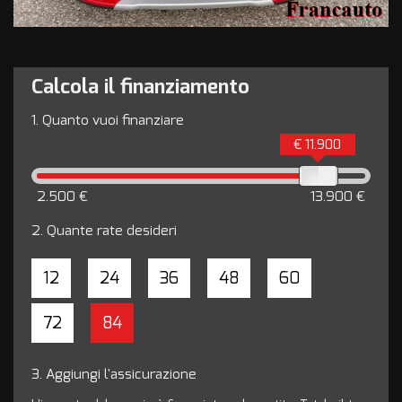
Calcola il finanziamento
1.
Quanto vuoi finanziare
€ 11.900
2.500 €
13.900 €
2.
Quante rate desideri
12
24
36
48
60
72
84
3.
Aggiungi l'assicurazione