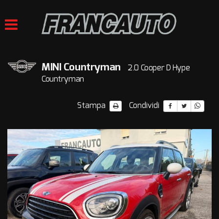
HOME
LISTA VEICOLI
MINI Countryman
2.0 Cooper D Hype
ACQUISTIAMO USATO
Countryman
VALUTAZIONE USATO
Stampa
Condividi
ASSISTENZA
CONTATTI