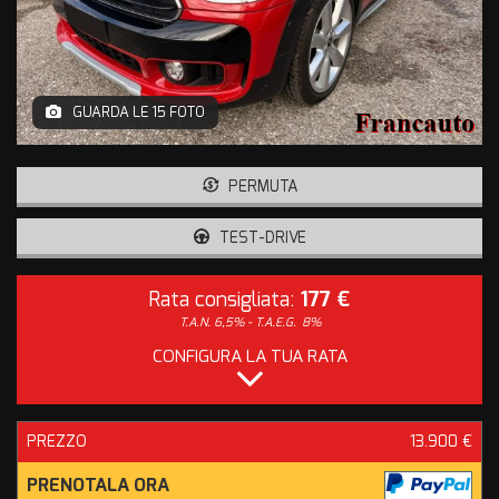
GUARDA LE 15 FOTO
PERMUTA
TEST-DRIVE
Rata consigliata:
177 €
T.A.N. 6,5% - T.A.E.G.
8%
CONFIGURA LA TUA RATA
PREZZO
13.900 €
PRENOTALA ORA