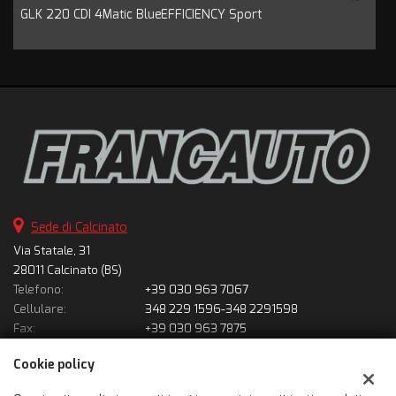
GLK 220 CDI 4Matic BlueEFFICIENCY Sport
Sede di Calcinato
Via Statale, 31
28011 Calcinato (BS)
Telefono:
+39 030 963 7067
Cellulare:
348 229 1596-348 2291598
Fax:
+39 030 963 7875
Email:
solousatofrancauto@gmail.com
Cookie policy
Indicazioni stradali