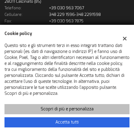
28011 Calcinato (BS)
Telefono:
+39 030 963 7067
Cellulare:
348 229 1596-348 2291598
Fax:
+39 030 963 7875
Email:
solousatofrancauto@gmail.com
Cookie policy
Indicazioni stradali
Questo sito e gli strumenti terzi in esso integrati trattano dati
personali (es. dati di navigazione o indirizzi IP) e fanno uso di
Dati fiscali:
Cookie, Pixel, Tag o altri identificatori necessari al funzionamento
Francauto Srl
e al raggiungimento delle finalità descritte nella cookie policy,
Via Statale, 31, Calcinato (BS)
tra cui miglioramento della funzionalità del sito e pubblicità
C.F/P.IVA:
02866600980
personalizzata. Cliccando sul pulsante Accetta tutto, dichiari di
accettare l'uso di queste tecnologie. In alternativa, puoi
Registro delle imprese:
BS
personalizzare le tue scelte utilizzando l'apposito pulsante.
Scopri di più e personalizza.
Scopri di più e personalizza
Copyright © 2026 GestionaleAuto.com S.r.l., Tutti i diritti riservati
-
Leggi l'informativa sulla privacy
-
Cookie Policy
Sito creato da:
GestionaleAuto.com
Accetta tutti