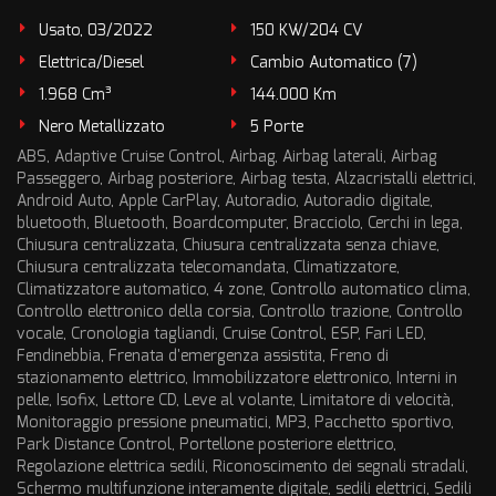
Usato, 03/2022
150 KW/204 CV
Elettrica/Diesel
Cambio Automatico (7)
1.968 Cm³
144.000 Km
Nero Metallizzato
5 Porte
ABS, Adaptive Cruise Control, Airbag, Airbag laterali, Airbag
Passeggero, Airbag posteriore, Airbag testa, Alzacristalli elettrici,
Android Auto, Apple CarPlay, Autoradio, Autoradio digitale,
bluetooth, Bluetooth, Boardcomputer, Bracciolo, Cerchi in lega,
Chiusura centralizzata, Chiusura centralizzata senza chiave,
Chiusura centralizzata telecomandata, Climatizzatore,
Climatizzatore automatico, 4 zone, Controllo automatico clima,
Controllo elettronico della corsia, Controllo trazione, Controllo
vocale, Cronologia tagliandi, Cruise Control, ESP, Fari LED,
Fendinebbia, Frenata d'emergenza assistita, Freno di
stazionamento elettrico, Immobilizzatore elettronico, Interni in
pelle, Isofix, Lettore CD, Leve al volante, Limitatore di velocità,
Monitoraggio pressione pneumatici, MP3, Pacchetto sportivo,
Park Distance Control, Portellone posteriore elettrico,
Regolazione elettrica sedili, Riconoscimento dei segnali stradali,
Schermo multifunzione interamente digitale, sedili elettrici, Sedili