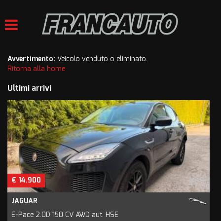
HOME
LISTA VEICOLI
Avvertimento:
Veicolo venduto o eliminato.
Ritorna alla home
ACQUISTIAMO USATO
Ultimi arrivi
VALUTAZIONE USATO
ASSISTENZA
CONTATTI
€ 14.900
JAGUAR
E-Pace 2.0D 150 CV AWD aut. HSE
G