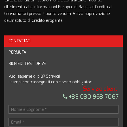
tutte le condizioni economiche e contrattuali, facendo
riferimento alle Informazioni Europee di Base sul Credito ai
Consumatori presso il punto vendita. Salvo approvazione
dell'Instituto di Credito erogante.
CONTATTACI
Ho letto e accetto
l'informativa privacy
*
PERMUTA
Acconsento al trattamento dei miei dati per finalità di
marketing
RICHIEDI TEST DRIVE
Invia la tua richiesta
Vuoi saperne di più? Scrivici!
I campi contrassegnati con * sono obbligatori.
Servizio clienti
+39 030 963 7067