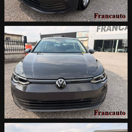
Apple CarPlay, Android Auto e Bluetooth.
Comfort
: Climatizzatore automatico, sensori di
parcheggio anteriori e posteriori, regolazione elettrica dei
sedili e sensore di pioggia.
Prezzo e Contatti
Prezzo
:
€ 19.500
.
Referente Vendite
:
Cristiano – 3482291598
Rivenditore
: Francauto srl.
Indirizzo
: Via SS11 n. 31, 25011 Calcinato (BS).
Telefono Ufficio
: 0309637067.
Venite a scoprirla presso il nostro salone o visitate il
sito www.francautosas.it per maggiori dettagli.
Francauto srl declina ogni responsabilità per eventuali