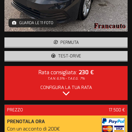
GUARDA LE 11 FOTO
PERMUTA
TEST-DRIVE
Rata consigliata:
230 €
T.A.N. 6,5% - T.A.E.G.
7%
CONFIGURA LA TUA RATA
PREZZO
17.500 €
PRENOTALA ORA
Con un acconto di 200€