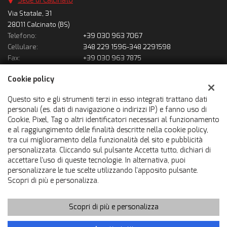
Sede di Calcinato
Via Statale, 31
28011 Calcinato (BS)
Telefono:
+39 030 963 7067
Cellulare:
348 229 1596-348 2291598
Fax:
+39 030 963 7875
Email:
solousatofrancauto@gmail.com
Cookie policy
Indicazioni stradali
Questo sito e gli strumenti terzi in esso integrati trattano dati
personali (es. dati di navigazione o indirizzi IP) e fanno uso di
Dati fiscali:
Cookie, Pixel, Tag o altri identificatori necessari al funzionamento
Francauto Srl
e al raggiungimento delle finalità descritte nella cookie policy,
Via Statale, 31, Calcinato (BS)
tra cui miglioramento della funzionalità del sito e pubblicità
C.F/P.IVA:
02866600980
personalizzata. Cliccando sul pulsante Accetta tutto, dichiari di
accettare l'uso di queste tecnologie. In alternativa, puoi
Registro delle imprese:
BS
personalizzare le tue scelte utilizzando l'apposito pulsante.
Scopri di più e personalizza.
Scopri di più e personalizza
Copyright © 2026 GestionaleAuto.com S.r.l., Tutti i diritti riservati
-
Leggi l'informativa sulla privacy
-
Cookie Policy