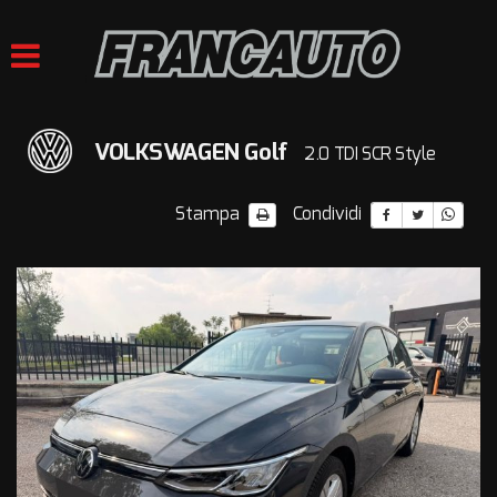
HOME
LISTA VEICOLI
VOLKSWAGEN Golf
2.0 TDI SCR Style
ACQUISTIAMO USATO
Stampa
Condividi
VALUTAZIONE USATO
ASSISTENZA
CONTATTI