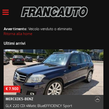
HOME
LISTA VEICOLI
Avvertimento:
Veicolo venduto o eliminato.
Ritorna alla home
ACQUISTIAMO USATO
Ultimi arrivi
VALUTAZIONE USATO
ASSISTENZA
CONTATTI
€ 7.900
MERCEDES-BENZ
GLK 220 CDI 4Matic BlueEFFICIENCY Sport