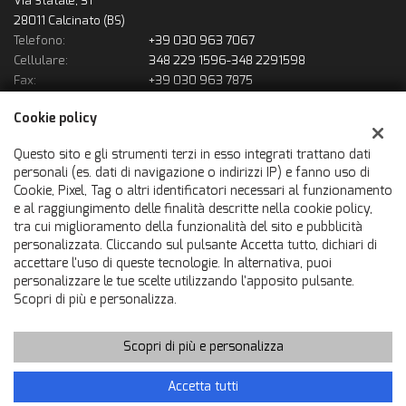
Via Statale, 31
28011 Calcinato (BS)
Telefono:
+39 030 963 7067
Cellulare:
348 229 1596-348 2291598
Fax:
+39 030 963 7875
Email:
solousatofrancauto@gmail.com
Cookie policy
Indicazioni stradali
Questo sito e gli strumenti terzi in esso integrati trattano dati
personali (es. dati di navigazione o indirizzi IP) e fanno uso di
Dati fiscali:
Cookie, Pixel, Tag o altri identificatori necessari al funzionamento
Francauto Srl
e al raggiungimento delle finalità descritte nella cookie policy,
Via Statale, 31, Calcinato (BS)
tra cui miglioramento della funzionalità del sito e pubblicità
C.F/P.IVA:
02866600980
personalizzata. Cliccando sul pulsante Accetta tutto, dichiari di
accettare l'uso di queste tecnologie. In alternativa, puoi
Registro delle imprese:
BS
personalizzare le tue scelte utilizzando l'apposito pulsante.
Scopri di più e personalizza.
Scopri di più e personalizza
Copyright © 2026 GestionaleAuto.com S.r.l., Tutti i diritti riservati
-
Leggi l'informativa sulla privacy
-
Cookie Policy
Sito creato da:
GestionaleAuto.com
Accetta tutti