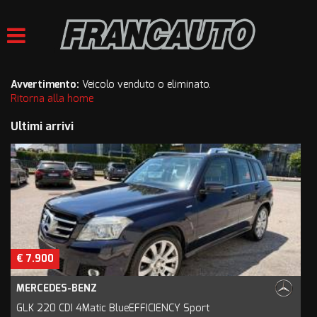
HOME
LISTA VEICOLI
Avvertimento:
Veicolo venduto o eliminato.
Ritorna alla home
ACQUISTIAMO USATO
Ultimi arrivi
VALUTAZIONE USATO
ASSISTENZA
CONTATTI
€ 7.900
MERCEDES-BENZ
GLK 220 CDI 4Matic BlueEFFICIENCY Sport