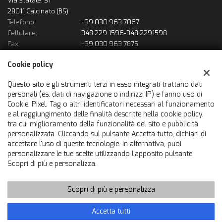
Via Statale, 31
28011 Calcinato (BS)
Telefono:
+39 030 963 7067
Cellulare:
348 229 1596-348 2291598
Fax:
+39 030 963 7875
Email:
solousatofrancauto@gmail.com
Cookie policy
Indicazioni stradali
Questo sito e gli strumenti terzi in esso integrati trattano dati
personali (es. dati di navigazione o indirizzi IP) e fanno uso di
Dati fiscali:
Cookie, Pixel, Tag o altri identificatori necessari al funzionamento
Francauto Srl
e al raggiungimento delle finalità descritte nella cookie policy,
Via Statale, 31, Calcinato (BS)
tra cui miglioramento della funzionalità del sito e pubblicità
C.F/P.IVA:
02866600980
personalizzata. Cliccando sul pulsante Accetta tutto, dichiari di
accettare l'uso di queste tecnologie. In alternativa, puoi
Registro delle imprese:
BS
personalizzare le tue scelte utilizzando l'apposito pulsante.
Scopri di più e personalizza.
Scopri di più e personalizza
Copyright © 2026 GestionaleAuto.com S.r.l., Tutti i diritti riservati
-
Leggi l'informativa sulla privacy
-
Cookie Policy
Sito creato da:
GestionaleAuto.com
Accetta tutti